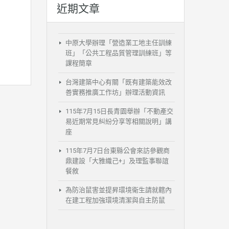
近期文章
中原大學辦理「營造業工地主任訓練
班」「公共工程品質管理訓練班」等
課程簡章
台灣建築中心有關「既有建築能效改
善實務推廣工作坊」辦理活動資訊
115年7月15日長青園舉辦「不動產交
易近期常見糾紛分享等相關說明」講
座
115年7月7日台東縣公會來訪參觀商
鼎建設「大雅織己+」及理監事聯誼
餐敘
為防治鼠害並提昇環境衛生請就轄內
在建工程加強環境清潔與自主防鼠