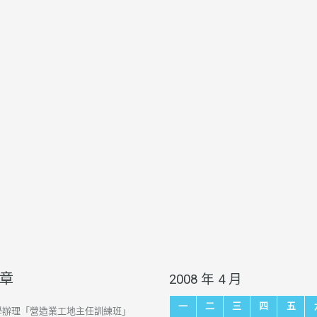
章
2008 年 4 月
一
二
三
四
五
學辦理「營造業工地主任訓練班」