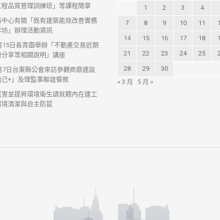
工程品質管理訓練班」等課程簡章
1
2
3
4
築中心有關「既有建築能效改善實務
7
8
9
10
11
作坊」辦理活動資訊
14
15
16
17
18
7月15日長青園舉辦「不動產交易近期
21
22
23
24
25
紛分享等相關說明」講座
28
29
30
7月7日台東縣公會來訪參觀商鼎建設
織己+」及理監事聯誼餐敘
« 3 月
5 月 »
鼠害並提昇環境衛生請就轄內在建工
環境清潔與自主防鼠