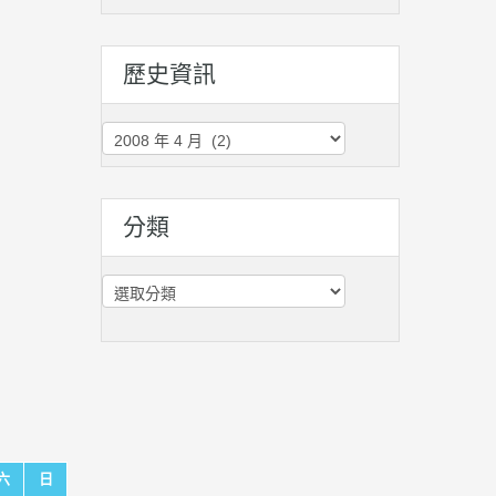
歷史資訊
歷
史
資
訊
分類
分
類
六
日