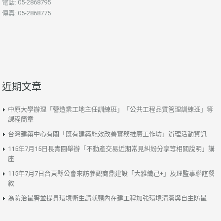
電話: 05-2868795
傳真: 05-2868775
近期文章
中原大學辦理「營造業工地主任訓練班」「公共工程品質管理訓練班」等
課程簡章
台灣建築中心有關「既有建築能效改善實務推廣工作坊」辦理活動資訊
115年7月15日長青園舉辦「不動產交易近期常見糾紛分享等相關說明」講
座
115年7月7日台東縣公會來訪參觀商鼎建設「大雅織己+」及理監事聯誼餐
敘
為防治鼠害並提昇環境衛生請就轄內在建工程加強環境清潔與自主防鼠