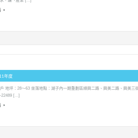
求，讓「產業 […]
情
111年度
2戶 地坪：28～63 坐落地點：湖子內一期重劃區順興二路、興美二路、興美三
22489 […]
情