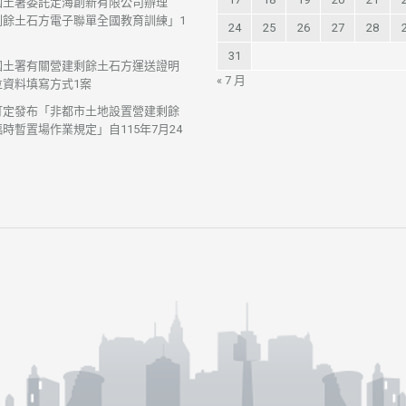
國土署委託定海創新有限公司辦理
剩餘土石方電子聯單全國教育訓練」1
24
25
26
27
28
31
國土署有關營建剩餘土石方運送證明
« 7 月
位資料填寫方式1案
訂定發布「非都市土地設置營建剩餘
時暫置場作業規定」自115年7月24