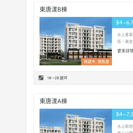
東唐漾B棟
$4 ~6,
水上產業
區，黃金
更多詳
興建中, 預售屋
18 ~28 建坪
東唐漾A棟
$4 ~7,
水上新地