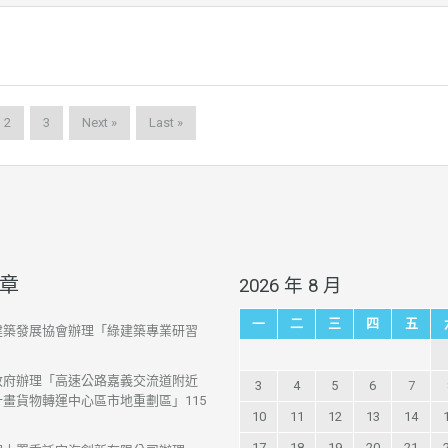
2
3
Next »
Last »
章
2026 年 8 月
一
二
三
四
五
建築發展協會辦理「綠建築專業研習
政府辦理「高速公路嘉義交流道附近
3
4
5
6
7
畫貨物轉運中心區市地重劃區」115
10
11
12
13
14
17
18
19
20
21