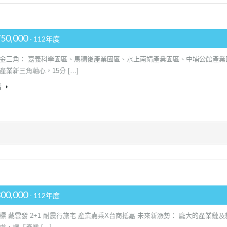
750,000
- 112年度
金三角： 嘉義科學園區、馬稠後產業園區、水上南靖產業園區、中埔公館產業
產業新三角軸心，15分 […]
情
300,000
- 112年度
標 戴雲發 2+1 耐震行旅宅 產業嘉乘X台商抵嘉 未來新漲勢： 龐大的產業鏈及