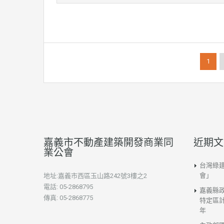
1
嘉義市不動產建築開發商業同
近期文
業公會
台灣綠
會」
地址:嘉義市西區玉山路242號3樓之2
電話: 05-2868795
嘉義縣
傳真: 05-2868775
特定區計
年