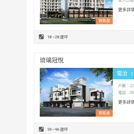
業人口需
更多詳
預售屋
18 ~28 建坪
琉璃冠悅
電洽
- 
戶數：1
電話：05-
更多詳
預售屋
59 ~96 建坪