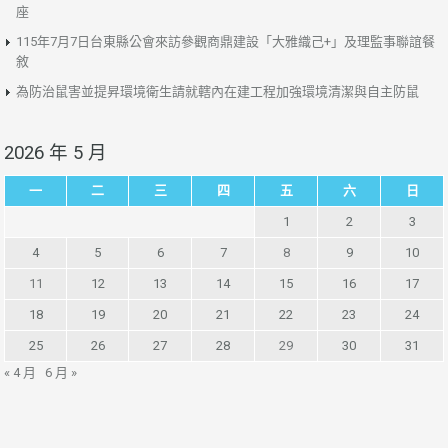
座
115年7月7日台東縣公會來訪參觀商鼎建設「大雅織己+」及理監事聯誼餐
敘
為防治鼠害並提昇環境衛生請就轄內在建工程加強環境清潔與自主防鼠
2026 年 5 月
一
二
三
四
五
六
日
1
2
3
4
5
6
7
8
9
10
11
12
13
14
15
16
17
18
19
20
21
22
23
24
25
26
27
28
29
30
31
« 4 月
6 月 »