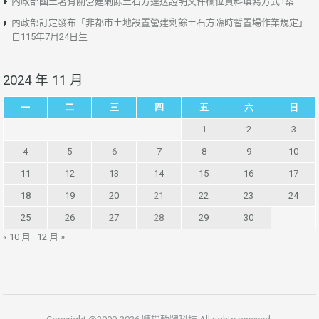
內政部國土署有關營建剩餘土石方運送證明文件欄位資料填寫方式1案
內政部訂定發布「非都市土地設置營建剩餘土石方臨時暫置場作業規定」
自115年7月24日生
2024 年 11 月
一
二
三
四
五
六
日
1
2
3
4
5
6
7
8
9
10
11
12
13
14
15
16
17
18
19
20
21
22
23
24
25
26
27
28
29
30
« 10 月
12 月 »