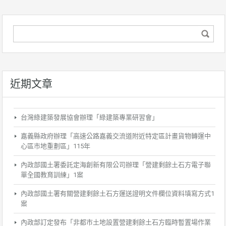
近期文章
台灣綠建築發展協會辦理「綠建築專業研習會」
嘉義縣政府辦理「高速公路嘉義交流道附近特定區計畫貨物轉運中
心區市地重劃區」115年
內政部國土署委託定海創新有限公司辦理「營建剩餘土石方電子聯
單全國教育訓練」1案
內政部國土署有關營建剩餘土石方運送證明文件欄位資料填寫方式1
案
內政部訂定發布「非都市土地設置營建剩餘土石方臨時暫置場作業