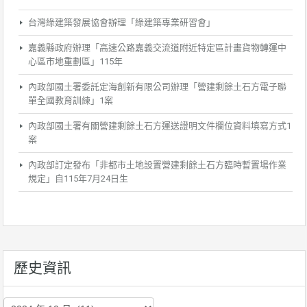
台灣綠建築發展協會辦理「綠建築專業研習會」
嘉義縣政府辦理「高速公路嘉義交流道附近特定區計畫貨物轉運中
心區市地重劃區」115年
內政部國土署委託定海創新有限公司辦理「營建剩餘土石方電子聯
單全國教育訓練」1案
內政部國土署有關營建剩餘土石方運送證明文件欄位資料填寫方式1
案
內政部訂定發布「非都市土地設置營建剩餘土石方臨時暫置場作業
規定」自115年7月24日生
歷史資訊
歷