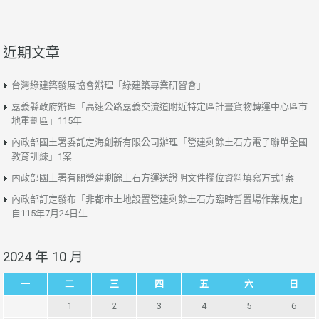
近期文章
台灣綠建築發展協會辦理「綠建築專業研習會」
嘉義縣政府辦理「高速公路嘉義交流道附近特定區計畫貨物轉運中心區市
地重劃區」115年
內政部國土署委託定海創新有限公司辦理「營建剩餘土石方電子聯單全國
教育訓練」1案
內政部國土署有關營建剩餘土石方運送證明文件欄位資料填寫方式1案
內政部訂定發布「非都市土地設置營建剩餘土石方臨時暫置場作業規定」
自115年7月24日生
2024 年 10 月
一
二
三
四
五
六
日
1
2
3
4
5
6