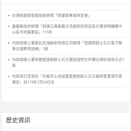
台灣綠建築發展協會辦理「綠建築專業研習會」
嘉義縣政府辦理「高速公路嘉義交流道附近特定區計畫貨物轉運中
心區市地重劃區」115年
內政部國土署委託定海創新有限公司辦理「營建剩餘土石方電子聯
單全國教育訓練」1案
內政部國土署有關營建剩餘土石方運送證明文件欄位資料填寫方式1
案
內政部訂定發布「非都市土地設置營建剩餘土石方臨時暫置場作業
規定」自115年7月24日生
歷史資訊