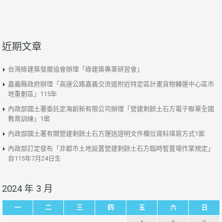
近期文章
台灣綠建築發展協會辦理「綠建築專業研習會」
嘉義縣政府辦理「高速公路嘉義交流道附近特定區計畫貨物轉運中心區市
地重劃區」115年
內政部國土署委託定海創新有限公司辦理「營建剩餘土石方電子聯單全國
教育訓練」1案
內政部國土署有關營建剩餘土石方運送證明文件欄位資料填寫方式1案
內政部訂定發布「非都市土地設置營建剩餘土石方臨時暫置場作業規定」
自115年7月24日生
2024 年 3 月
一
二
三
四
五
六
日