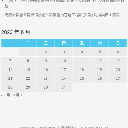
115年7月7日台東縣公會來訪參觀商鼎建設「大雅織己+」及理監事聯誼餐
敘
為防治鼠害並提昇環境衛生請就轄內在建工程加強環境清潔與自主防鼠
2023 年 8 月
一
二
三
四
五
六
日
1
2
3
4
5
6
7
8
9
10
11
12
13
14
15
16
17
18
19
20
21
22
23
24
25
26
27
28
29
30
31
« 7 月
9 月 »