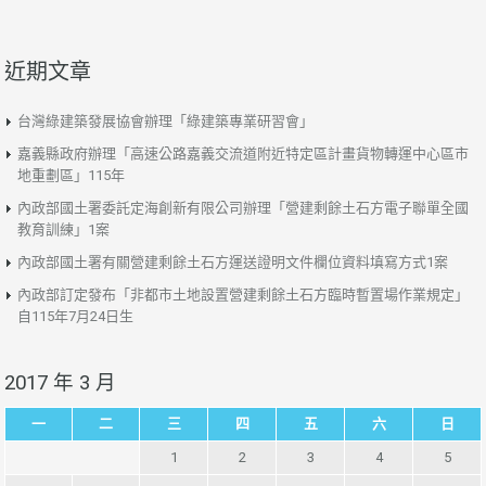
近期文章
台灣綠建築發展協會辦理「綠建築專業研習會」
嘉義縣政府辦理「高速公路嘉義交流道附近特定區計畫貨物轉運中心區市
地重劃區」115年
內政部國土署委託定海創新有限公司辦理「營建剩餘土石方電子聯單全國
教育訓練」1案
內政部國土署有關營建剩餘土石方運送證明文件欄位資料填寫方式1案
內政部訂定發布「非都市土地設置營建剩餘土石方臨時暫置場作業規定」
自115年7月24日生
2017 年 3 月
一
二
三
四
五
六
日
1
2
3
4
5