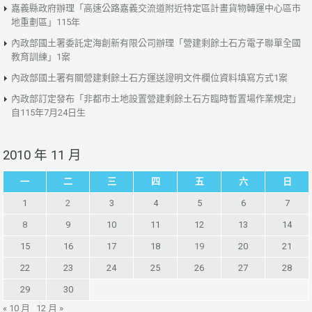
嘉義縣政府辦理「高速公路嘉義交流道附近特定區計畫貨物轉運中心區市
地重劃區」115年
內政部國土署委託定海創新有限公司辦理「營建剩餘土石方電子聯單全國
教育訓練」1案
內政部國土署有關營建剩餘土石方運送證明文件欄位資料填寫方式1案
內政部訂定發布「非都市土地設置營建剩餘土石方臨時暫置場作業規定」
自115年7月24日生
2010 年 11 月
一
二
三
四
五
六
日
1
2
3
4
5
6
7
8
9
10
11
12
13
14
15
16
17
18
19
20
21
22
23
24
25
26
27
28
29
30
« 10 月
12 月 »