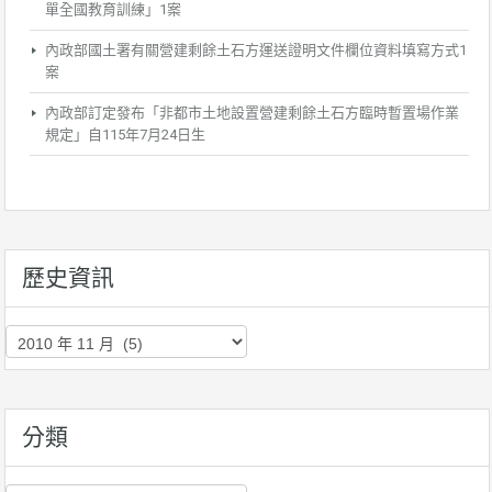
單全國教育訓練」1案
內政部國土署有關營建剩餘土石方運送證明文件欄位資料填寫方式1
案
內政部訂定發布「非都市土地設置營建剩餘土石方臨時暫置場作業
規定」自115年7月24日生
歷史資訊
歷
史
資
訊
分類