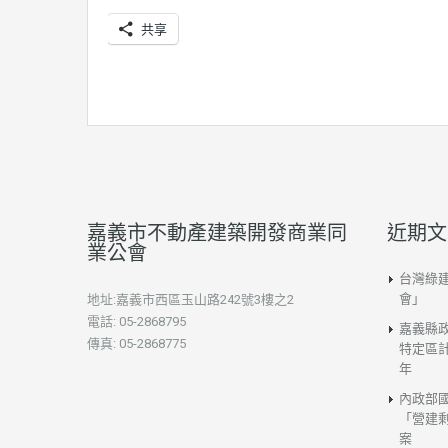
共享
嘉義市不動產建築開發商業同
近期文
業公會
台灣綠
會」
地址:嘉義市西區玉山路242號3樓之2
電話: 05-2868795
嘉義縣
傳真: 05-2868775
特定區計
年
內政部
「營建
案