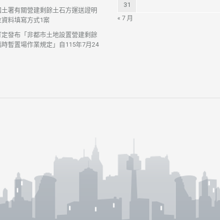
31
國土署有關營建剩餘土石方運送證明
« 7 月
位資料填寫方式1案
訂定發布「非都市土地設置營建剩餘
時暫置場作業規定」自115年7月24