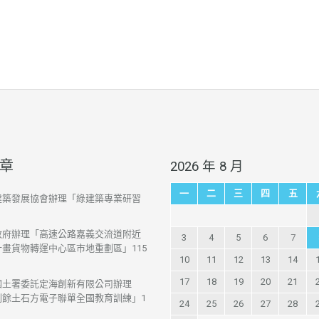
章
2026 年 8 月
一
二
三
四
五
建築發展協會辦理「綠建築專業研習
政府辦理「高速公路嘉義交流道附近
3
4
5
6
7
畫貨物轉運中心區市地重劃區」115
10
11
12
13
14
17
18
19
20
21
國土署委託定海創新有限公司辦理
剩餘土石方電子聯單全國教育訓練」1
24
25
26
27
28