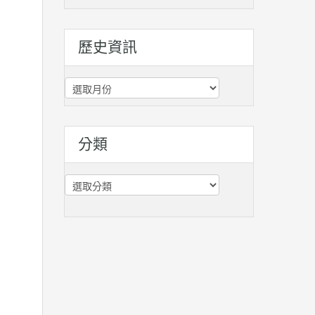
歷史資訊
歷
史
資
訊
分類
分
類