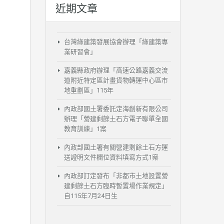
近期文章
台灣綠建築發展協會辦理「綠建築專
業研習會」
嘉義縣政府辦理「高速公路嘉義交流
道附近特定區計畫貨物轉運中心區市
地重劃區」115年
內政部國土署委託定海創新有限公司
辦理「營建剩餘土石方電子聯單全國
教育訓練」1案
內政部國土署有關營建剩餘土石方運
送證明文件欄位資料填寫方式1案
內政部訂定發布「非都市土地設置營
建剩餘土石方臨時暫置場作業規定」
自115年7月24日生