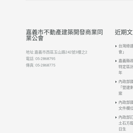
嘉義市不動產建築開發商業同
近期文
業公會
台灣綠
會」
地址:嘉義市西區玉山路242號3樓之2
電話: 05-2868795
嘉義縣
傳真: 05-2868775
特定區計
年
內政部
「營建
案
內政部
文件欄
內政部
土石方臨
日生