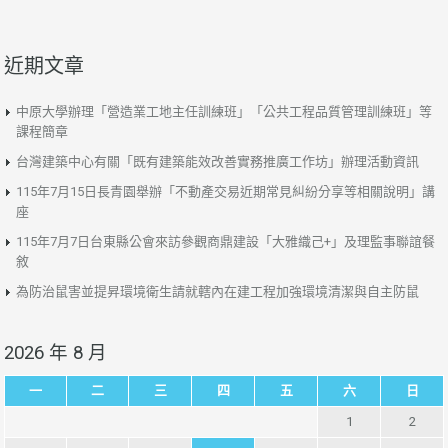
近期文章
中原大學辦理「營造業工地主任訓練班」「公共工程品質管理訓練班」等
課程簡章
台灣建築中心有關「既有建築能效改善實務推廣工作坊」辦理活動資訊
115年7月15日長青園舉辦「不動產交易近期常見糾紛分享等相關說明」講
座
115年7月7日台東縣公會來訪參觀商鼎建設「大雅織己+」及理監事聯誼餐
敘
為防治鼠害並提昇環境衛生請就轄內在建工程加強環境清潔與自主防鼠
2026 年 8 月
一
二
三
四
五
六
日
1
2