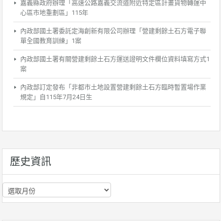
嘉義縣政府辦理「高速公路嘉義交流道附近特定區計畫貨物轉運中
心區市地重劃區」115年
內政部國土署委託定海創新有限公司辦理「營建剩餘土石方電子聯
單全國教育訓練」1案
內政部國土署有關營建剩餘土石方運送證明文件欄位資料填寫方式1
案
內政部訂定發布「非都市土地設置營建剩餘土石方臨時暫置場作業
規定」自115年7月24日生
歷史資訊
歷
史
資
訊