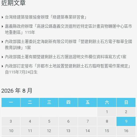
近期文章
台灣綠建築發展協會辦理「綠建築專業研習會」
嘉義縣政府辦理「高速公路嘉義交流道附近特定區計畫貨物轉運中心區市
地重劃區」115年
內政部國土署委託定海創新有限公司辦理「營建剩餘土石方電子聯單全國
教育訓練」1案
內政部國土署有關營建剩餘土石方運送證明文件欄位資料填寫方式1案
內政部訂定發布「非都市土地設置營建剩餘土石方臨時暫置場作業規定」
自115年7月24日生
2026 年 8 月
一
二
三
四
五
六
日
1
2
3
4
5
6
7
8
9
10
11
12
13
14
15
16