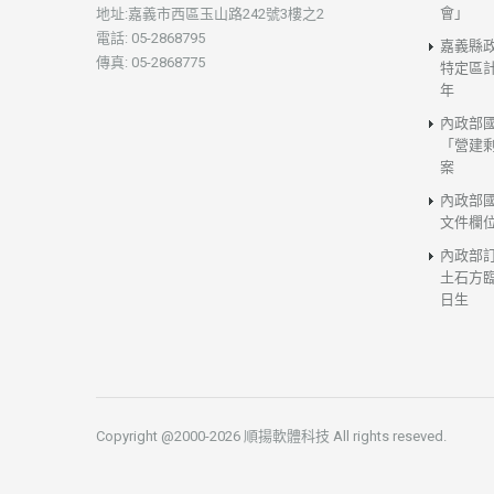
會」
地址:嘉義市西區玉山路242號3樓之2
電話: 05-2868795
嘉義縣
傳真: 05-2868775
特定區計
年
內政部
「營建
案
內政部
文件欄
內政部
土石方臨
日生
Copyright @2000-2026 順揚軟體科技 All rights reseved.