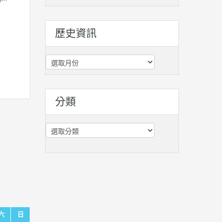
歷史資訊
歷
史
資
訊
分類
分
類
六
日