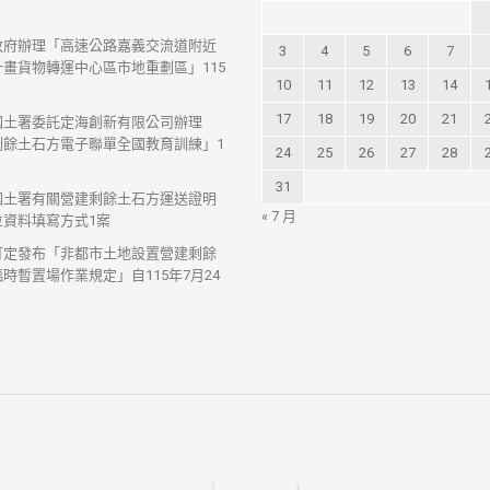
政府辦理「高速公路嘉義交流道附近
3
4
5
6
7
畫貨物轉運中心區市地重劃區」115
10
11
12
13
14
17
18
19
20
21
國土署委託定海創新有限公司辦理
剩餘土石方電子聯單全國教育訓練」1
24
25
26
27
28
31
國土署有關營建剩餘土石方運送證明
« 7 月
位資料填寫方式1案
訂定發布「非都市土地設置營建剩餘
時暫置場作業規定」自115年7月24