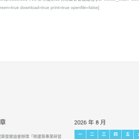
reen=true download=true print=true openfile=false]
章
2026 年 8 月
一
二
三
四
五
建築發展協會辦理「綠建築專業研習