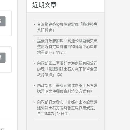
近期文章
載
台灣綠建築發展協會辦理「綠建築專
業研習會」
嘉義縣政府辦理「高速公路嘉義交流
道附近特定區計畫貨物轉運中心區市
地重劃區」115年
載
內政部國土署委託定海創新有限公司
辦理「營建剩餘土石方電子聯單全國
教育訓練」1案
內政部國土署有關營建剩餘土石方運
送證明文件欄位資料填寫方式1案
內政部訂定發布「非都市土地設置營
建剩餘土石方臨時暫置場作業規定」
自115年7月24日生
px