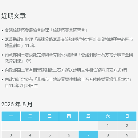
近期文章
台灣綠建築發展協會辦理「綠建築專業研習會」
嘉義縣政府辦理「高速公路嘉義交流道附近特定區計畫貨物轉運中心區市
地重劃區」115年
內政部國土署委託定海創新有限公司辦理「營建剩餘土石方電子聯單全國
教育訓練」1案
內政部國土署有關營建剩餘土石方運送證明文件欄位資料填寫方式1案
內政部訂定發布「非都市土地設置營建剩餘土石方臨時暫置場作業規定」
自115年7月24日生
2026 年 8 月
一
二
三
四
五
六
日
1
2
3
4
5
6
7
8
9