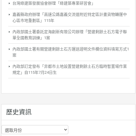
台灣綠建築發展協會辦理「綠建築專業研習會」
嘉義縣政府辦理「高速公路嘉義交流道附近特定區計畫貨物轉運中
心區市地重劃區」115年
內政部國土署委託定海創新有限公司辦理「營建剩餘土石方電子聯
單全國教育訓練」1案
內政部國土署有關營建剩餘土石方運送證明文件欄位資料填寫方式1
案
內政部訂定發布「非都市土地設置營建剩餘土石方臨時暫置場作業
規定」自115年7月24日生
歷史資訊
歷
史