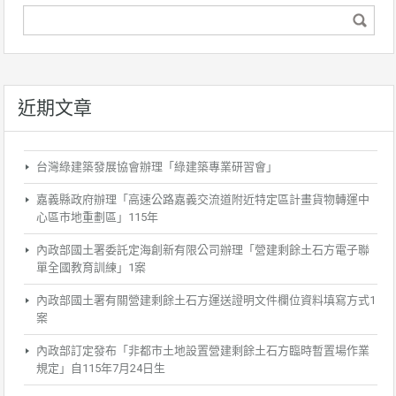
近期文章
台灣綠建築發展協會辦理「綠建築專業研習會」
嘉義縣政府辦理「高速公路嘉義交流道附近特定區計畫貨物轉運中
心區市地重劃區」115年
內政部國土署委託定海創新有限公司辦理「營建剩餘土石方電子聯
單全國教育訓練」1案
內政部國土署有關營建剩餘土石方運送證明文件欄位資料填寫方式1
案
內政部訂定發布「非都市土地設置營建剩餘土石方臨時暫置場作業
規定」自115年7月24日生