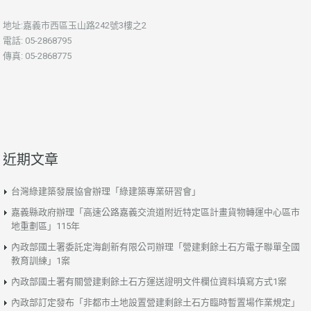
地址:嘉義市西區玉山路242號3樓之2
電話: 05-2868795
傳真: 05-2868775
近期文章
台灣綠建築發展協會辦理「綠建築專業研習會」
嘉義縣政府辦理「高速公路嘉義交流道附近特定區計畫貨物轉運中心區市
地重劃區」115年
內政部國土署委託定海創新有限公司辦理「營建剩餘土石方電子聯單全國
教育訓練」1案
內政部國土署有關營建剩餘土石方運送證明文件欄位資料填寫方式1案
內政部訂定發布「非都市土地設置營建剩餘土石方臨時暫置場作業規定」