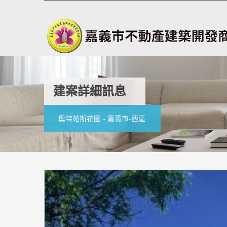
建案詳細訊息
奧特帕斯花園 - 嘉義市-西區