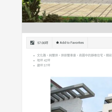
Add to Favorites
57.00坪
文化路‧純雙併。併排雙車庫，商圈中的靜巷住宅。精彩
地坪:42坪
建坪:57坪