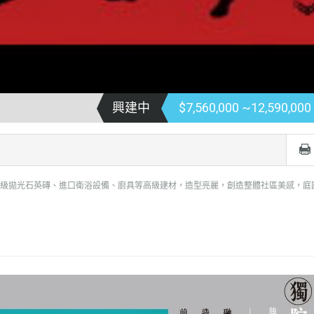
興建中
$7,560,000 ~12,590,000
級拋光石英磚、進口衛浴設備、廚具等高級建材，造型亮麗，創造整體社區美感，庭