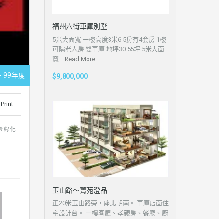
福州六街車庫別墅
5米大面寬 一樓高度3米6 5房有4套房 1樓
可隔老人房 雙車庫 地坪30.55坪 5米大面
寬…
Read More
- 99年度
$9,800,000
Print
園綠化
玉山路～菁苑澄品
正20米玉山路旁，座北朝南。 車庫店面住
宅設計台。 一樓客廳、孝親房、餐廳、廚