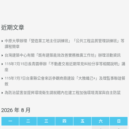
近期文章
中原大學辦理「營造業工地主任訓練班」「公共工程品質管理訓練班」等
課程簡章
台灣建築中心有關「既有建築能效改善實務推廣工作坊」辦理活動資訊
115年7月15日長青園舉辦「不動產交易近期常見糾紛分享等相關說明」講
座
115年7月7日台東縣公會來訪參觀商鼎建設「大雅織己+」及理監事聯誼餐
敘
為防治鼠害並提昇環境衛生請就轄內在建工程加強環境清潔與自主防鼠
2026 年 8 月
一
二
三
四
五
六
日