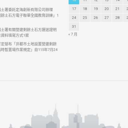
17
18
19
20
21
國土署委託定海創新有限公司辦理
剩餘土石方電子聯單全國教育訓練」1
24
25
26
27
28
31
國土署有關營建剩餘土石方運送證明
« 7 月
位資料填寫方式1案
訂定發布「非都市土地設置營建剩餘
時暫置場作業規定」自115年7月24