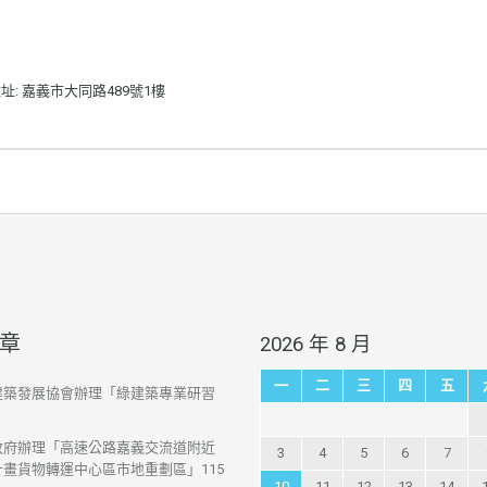
址: 嘉義市大同路489號1樓
章
2026 年 8 月
一
二
三
四
五
建築發展協會辦理「綠建築專業研習
政府辦理「高速公路嘉義交流道附近
3
4
5
6
7
畫貨物轉運中心區市地重劃區」115
10
11
12
13
14