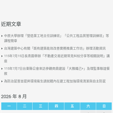
近期文章
中原大學辦理「營造業工地主任訓練班」「公共工程品質管理訓練班」等
課程簡章
台灣建築中心有關「既有建築能效改善實務推廣工作坊」辦理活動資訊
115年7月15日長青園舉辦「不動產交易近期常見糾紛分享等相關說明」講
座
115年7月7日台東縣公會來訪參觀商鼎建設「大雅織己+」及理監事聯誼餐
敘
為防治鼠害並提昇環境衛生請就轄內在建工程加強環境清潔與自主防鼠
2026 年 8 月
一
二
三
四
五
六
日