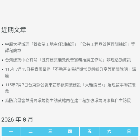
近期文章
中原大學辦理「營造業工地主任訓練班」「公共工程品質管理訓練班」等
課程簡章
台灣建築中心有關「既有建築能效改善實務推廣工作坊」辦理活動資訊
115年7月15日長青園舉辦「不動產交易近期常見糾紛分享等相關說明」講
座
115年7月7日台東縣公會來訪參觀商鼎建設「大雅織己+」及理監事聯誼餐
敘
為防治鼠害並提昇環境衛生請就轄內在建工程加強環境清潔與自主防鼠
2026 年 8 月
一
二
三
四
五
六
日