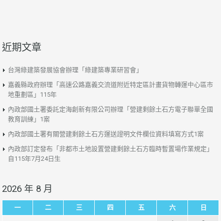
近期文章
台灣綠建築發展協會辦理「綠建築專業研習會」
嘉義縣政府辦理「高速公路嘉義交流道附近特定區計畫貨物轉運中心區市
地重劃區」115年
內政部國土署委託定海創新有限公司辦理「營建剩餘土石方電子聯單全國
教育訓練」1案
內政部國土署有關營建剩餘土石方運送證明文件欄位資料填寫方式1案
內政部訂定發布「非都市土地設置營建剩餘土石方臨時暫置場作業規定」
自115年7月24日生
2026 年 8 月
一
二
三
四
五
六
日