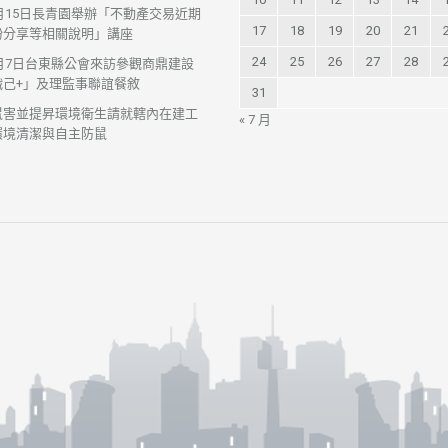
7月15日長青園舉辦「不動產交易近期
17
18
19
20
21
紛分享等相關說明」講座
24
25
26
27
28
7月7日台東縣公會來訪參觀商鼎建設
織己+」及理監事聯誼餐敘
31
鼠害並提昇環境衛生請就轄內在建工
« 7 月
環境清潔與自主防鼠