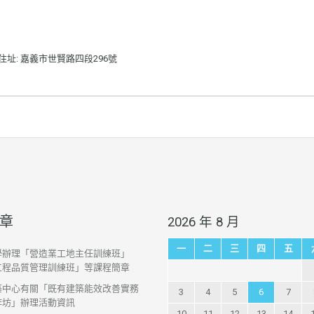
住址: 嘉義市世賢路四段296號
章
2026 年 8 月
一
二
三
四
五
學辦理「營造業工地主任訓練班」
工程品質管理訓練班」等課程簡章
築中心有關「既有建築能效改善實務
3
4
5
6
7
作坊」辦理活動資訊
10
11
12
13
14