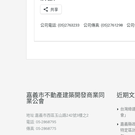
共享
公司電話: (05)2763233
公司傳真: (05)2761298
公司
嘉義市不動產建築開發商業同
近期文
業公會
台灣綠
會」
地址:嘉義市西區玉山路242號3樓之2
電話: 05-2868795
嘉義縣
傳真: 05-2868775
特定區計