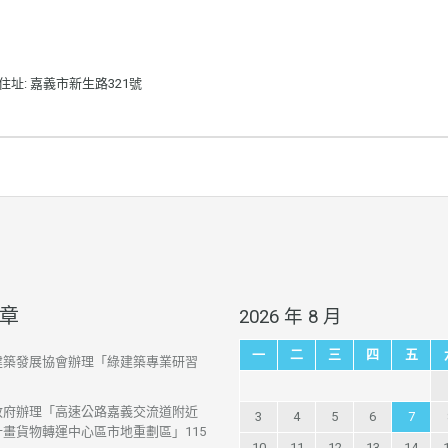
住址: 嘉義市新生路321號
章
2026 年 8 月
一
二
三
四
五
建築發展協會辦理「綠建築專業研習
政府辦理「高速公路嘉義交流道附近
3
4
5
6
7
畫貨物轉運中心區市地重劃區」115
10
11
12
13
14