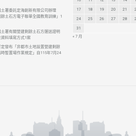
17
18
19
20
21
國土署委託定海創新有限公司辦理
剩餘土石方電子聯單全國教育訓練」1
24
25
26
27
28
31
國土署有關營建剩餘土石方運送證明
« 7 月
位資料填寫方式1案
訂定發布「非都市土地設置營建剩餘
時暫置場作業規定」自115年7月24