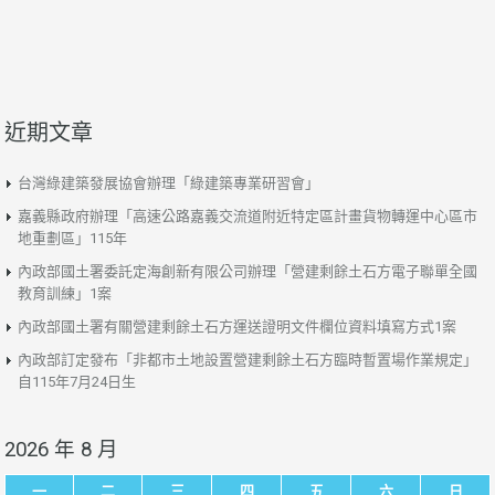
近期文章
台灣綠建築發展協會辦理「綠建築專業研習會」
嘉義縣政府辦理「高速公路嘉義交流道附近特定區計畫貨物轉運中心區市
地重劃區」115年
內政部國土署委託定海創新有限公司辦理「營建剩餘土石方電子聯單全國
教育訓練」1案
內政部國土署有關營建剩餘土石方運送證明文件欄位資料填寫方式1案
內政部訂定發布「非都市土地設置營建剩餘土石方臨時暫置場作業規定」
自115年7月24日生
2026 年 8 月
一
二
三
四
五
六
日