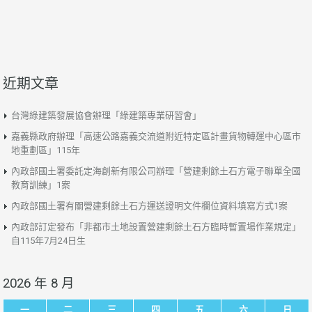
近期文章
台灣綠建築發展協會辦理「綠建築專業研習會」
嘉義縣政府辦理「高速公路嘉義交流道附近特定區計畫貨物轉運中心區市
地重劃區」115年
內政部國土署委託定海創新有限公司辦理「營建剩餘土石方電子聯單全國
教育訓練」1案
內政部國土署有關營建剩餘土石方運送證明文件欄位資料填寫方式1案
內政部訂定發布「非都市土地設置營建剩餘土石方臨時暫置場作業規定」
自115年7月24日生
2026 年 8 月
一
二
三
四
五
六
日