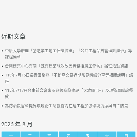
近期文章
中原大學辦理「營造業工地主任訓練班」「公共工程品質管理訓練班」等
課程簡章
台灣建築中心有關「既有建築能效改善實務推廣工作坊」辦理活動資訊
115年7月15日長青園舉辦「不動產交易近期常見糾紛分享等相關說明」講
座
115年7月7日台東縣公會來訪參觀商鼎建設「大雅織己+」及理監事聯誼餐
敘
為防治鼠害並提昇環境衛生請就轄內在建工程加強環境清潔與自主防鼠
2026 年 8 月
一
二
三
四
五
六
日