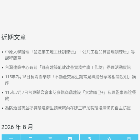
近期文章
中原大學辦理「營造業工地主任訓練班」「公共工程品質管理訓練班」等
課程簡章
台灣建築中心有關「既有建築能效改善實務推廣工作坊」辦理活動資訊
115年7月15日長青園舉辦「不動產交易近期常見糾紛分享等相關說明」講
座
115年7月7日台東縣公會來訪參觀商鼎建設「大雅織己+」及理監事聯誼餐
敘
為防治鼠害並提昇環境衛生請就轄內在建工程加強環境清潔與自主防鼠
2026 年 8 月
一
二
三
四
五
六
日