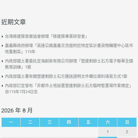
近期文章
台灣綠建築發展協會辦理「綠建築專業研習會」
嘉義縣政府辦理「高速公路嘉義交流道附近特定區計畫貨物轉運中心區市
地重劃區」115年
內政部國土署委託定海創新有限公司辦理「營建剩餘土石方電子聯單全國
教育訓練」1案
內政部國土署有關營建剩餘土石方運送證明文件欄位資料填寫方式1案
內政部訂定發布「非都市土地設置營建剩餘土石方臨時暫置場作業規定」
自115年7月24日生
2026 年 8 月
一
二
三
四
五
六
日
1
2