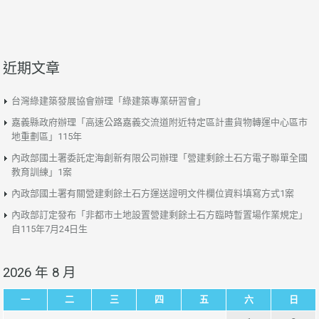
近期文章
台灣綠建築發展協會辦理「綠建築專業研習會」
嘉義縣政府辦理「高速公路嘉義交流道附近特定區計畫貨物轉運中心區市
地重劃區」115年
內政部國土署委託定海創新有限公司辦理「營建剩餘土石方電子聯單全國
教育訓練」1案
內政部國土署有關營建剩餘土石方運送證明文件欄位資料填寫方式1案
內政部訂定發布「非都市土地設置營建剩餘土石方臨時暫置場作業規定」
自115年7月24日生
2026 年 8 月
一
二
三
四
五
六
日