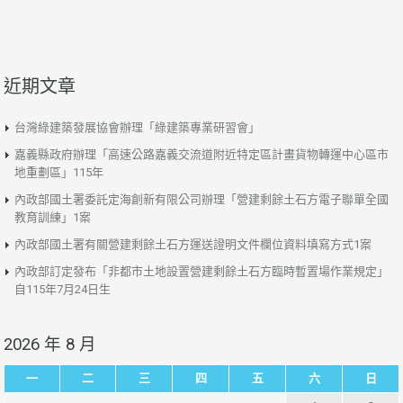
近期文章
台灣綠建築發展協會辦理「綠建築專業研習會」
嘉義縣政府辦理「高速公路嘉義交流道附近特定區計畫貨物轉運中心區市
地重劃區」115年
內政部國土署委託定海創新有限公司辦理「營建剩餘土石方電子聯單全國
教育訓練」1案
內政部國土署有關營建剩餘土石方運送證明文件欄位資料填寫方式1案
內政部訂定發布「非都市土地設置營建剩餘土石方臨時暫置場作業規定」
自115年7月24日生
2026 年 8 月
一
二
三
四
五
六
日