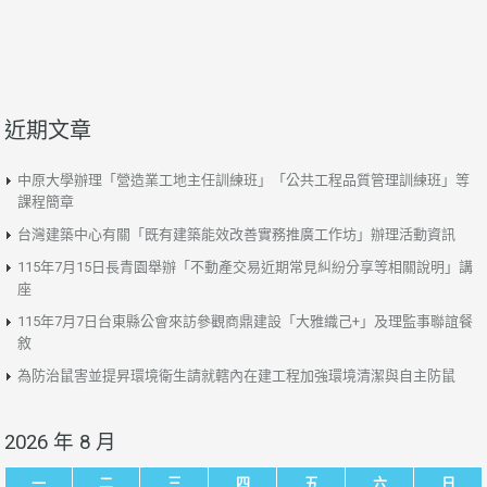
近期文章
中原大學辦理「營造業工地主任訓練班」「公共工程品質管理訓練班」等
課程簡章
台灣建築中心有關「既有建築能效改善實務推廣工作坊」辦理活動資訊
115年7月15日長青園舉辦「不動產交易近期常見糾紛分享等相關說明」講
座
115年7月7日台東縣公會來訪參觀商鼎建設「大雅織己+」及理監事聯誼餐
敘
為防治鼠害並提昇環境衛生請就轄內在建工程加強環境清潔與自主防鼠
2026 年 8 月
一
二
三
四
五
六
日