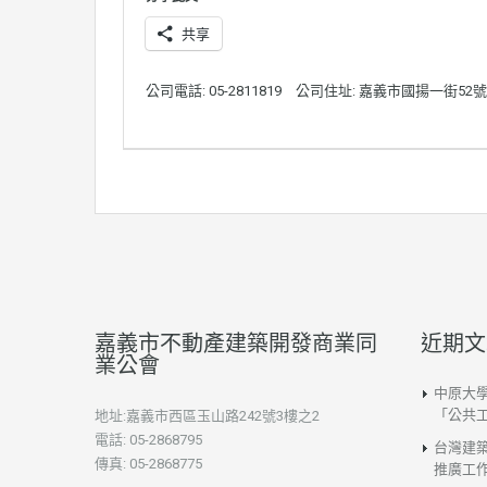
共享
公司電話: 05-2811819
公司住址: 嘉義市國揚一街52號
嘉義市不動產建築開發商業同
近期文
業公會
中原大
「公共
地址:嘉義市西區玉山路242號3樓之2
電話: 05-2868795
台灣建
傳真: 05-2868775
推廣工