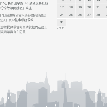
7月15日長青園舉辦「不動產交易近期
17
18
19
20
21
紛分享等相關說明」講座
24
25
26
27
28
7月7日台東縣公會來訪參觀商鼎建設
織己+」及理監事聯誼餐敘
31
鼠害並提昇環境衛生請就轄內在建工
« 7 月
環境清潔與自主防鼠