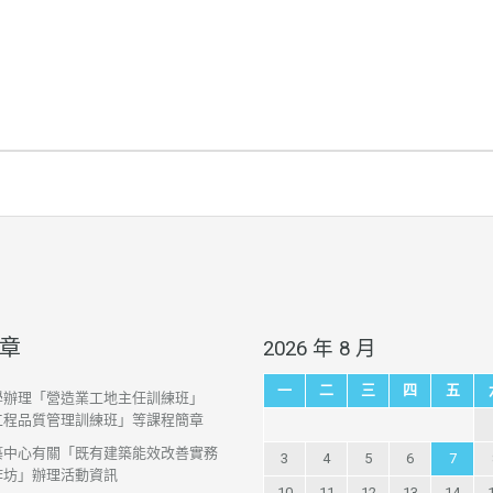
章
2026 年 8 月
一
二
三
四
五
學辦理「營造業工地主任訓練班」
工程品質管理訓練班」等課程簡章
築中心有關「既有建築能效改善實務
3
4
5
6
7
作坊」辦理活動資訊
10
11
12
13
14