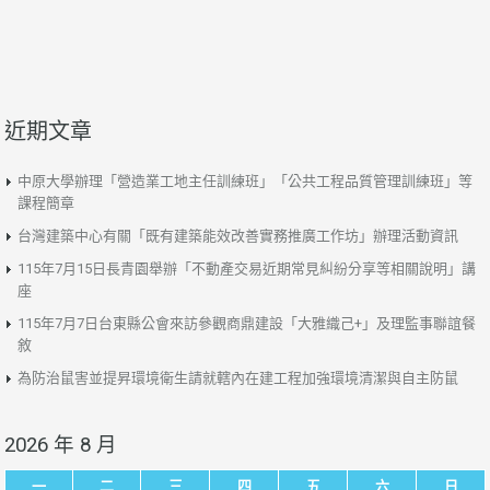
近期文章
中原大學辦理「營造業工地主任訓練班」「公共工程品質管理訓練班」等
課程簡章
台灣建築中心有關「既有建築能效改善實務推廣工作坊」辦理活動資訊
115年7月15日長青園舉辦「不動產交易近期常見糾紛分享等相關說明」講
座
115年7月7日台東縣公會來訪參觀商鼎建設「大雅織己+」及理監事聯誼餐
敘
為防治鼠害並提昇環境衛生請就轄內在建工程加強環境清潔與自主防鼠
2026 年 8 月
一
二
三
四
五
六
日