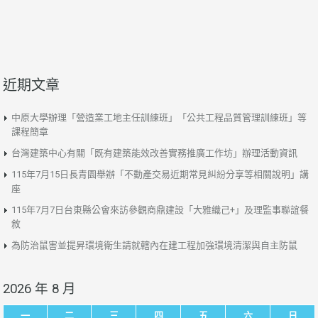
近期文章
中原大學辦理「營造業工地主任訓練班」「公共工程品質管理訓練班」等
課程簡章
台灣建築中心有關「既有建築能效改善實務推廣工作坊」辦理活動資訊
115年7月15日長青園舉辦「不動產交易近期常見糾紛分享等相關說明」講
座
115年7月7日台東縣公會來訪參觀商鼎建設「大雅織己+」及理監事聯誼餐
敘
為防治鼠害並提昇環境衛生請就轄內在建工程加強環境清潔與自主防鼠
2026 年 8 月
一
二
三
四
五
六
日