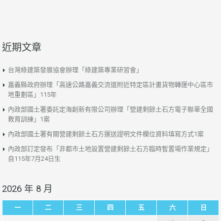
近期文章
台灣綠建築發展協會辦理「綠建築專業研習會」
嘉義縣政府辦理「高速公路嘉義交流道附近特定區計畫貨物轉運中心區市
地重劃區」115年
內政部國土署委託定海創新有限公司辦理「營建剩餘土石方電子聯單全國
教育訓練」1案
內政部國土署有關營建剩餘土石方運送證明文件欄位資料填寫方式1案
內政部訂定發布「非都市土地設置營建剩餘土石方臨時暫置場作業規定」
自115年7月24日生
2026 年 8 月
一
二
三
四
五
六
日