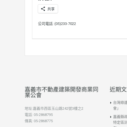
共享
公司電話: (05)233-7022
嘉義市不動產建築開發商業同
近期文
業公會
台灣綠
會」
地址:嘉義市西區玉山路242號3樓之2
電話: 05-2868795
嘉義縣
傳真: 05-2868775
特定區計