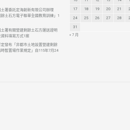
17
18
19
20
21
國土署委託定海創新有限公司辦理
剩餘土石方電子聯單全國教育訓練」1
24
25
26
27
28
31
國土署有關營建剩餘土石方運送證明
« 7 月
位資料填寫方式1案
訂定發布「非都市土地設置營建剩餘
時暫置場作業規定」自115年7月24