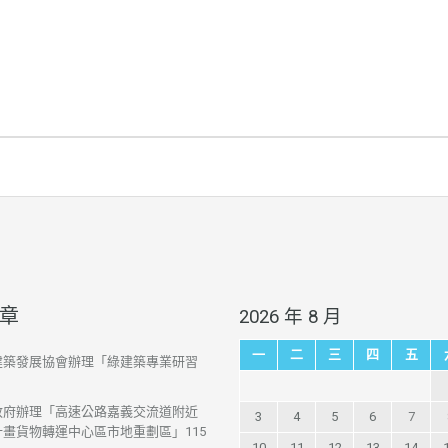
章
2026 年 8 月
一
二
三
四
五
建築發展協會辦理「綠建築專業研習
政府辦理「高速公路嘉義交流道附近
3
4
5
6
7
畫貨物轉運中心區市地重劃區」115
10
11
12
13
14