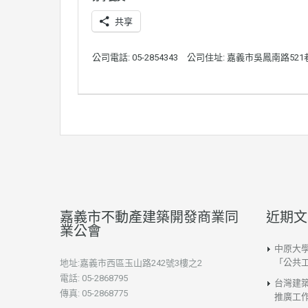
共享
公司電話: 05-2854343
公司住址: 嘉義市吳鳳南路521
嘉義市不動產建築開發商業同
近期文
業公會
中原大
「公共
地址:嘉義市西區玉山路242號3樓之2
電話: 05-2868795
台灣建
傳真: 05-2868775
推廣工