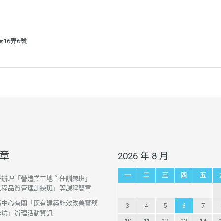
巷16弄6號
章
2026 年 8 月
一
二
三
四
五
學辦理「營造業工地主任訓練班」
工程品質管理訓練班」等課程簡章
築中心有關「既有建築能效改善實務
3
4
5
6
7
作坊」辦理活動資訊
10
11
12
13
14