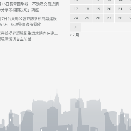
7月15日長青園舉辦「不動產交易近期
17
18
19
20
21
紛分享等相關說明」講座
24
25
26
27
28
7月7日台東縣公會來訪參觀商鼎建設
織己+」及理監事聯誼餐敘
31
鼠害並提昇環境衛生請就轄內在建工
« 7 月
環境清潔與自主防鼠