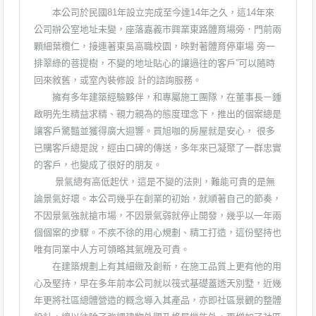
本公司於民國81年設立完成至今達14年之久，這14年來
公司辦公室地址未變，座落嘉義市興業東路體育場旁．門前兩
顆細葉欖仁，接連著東吳高職校園，映對著體育停車場 旁一
排翠綠的菩提樹，不變的地址貼心的讓過往的客戶”可以隨時
回來敘舊，或室內裝修設 計的諮詢服務。
擁有多年建築經驗夥伴，和專屬施工團隊，在董事長－鍾
啟明先生精益求精、親力親為的態度理念下，推出的個案總是
讓客戶驚豔並獲得廣大迴響。買旭咖的房屋就是安心， 很多
已購客戶總是說，經由口碑的傳送，多年來已凝聚了一群忠實
的客戶，也變成了很好的朋友。
景氣總有高低起伏，這是不變的法則，難能可貴的是無
論景氣好壞。本公司幾乎在創業的初始，就順著自己的節奏，
不因景氣強就搶市場，不因景氣弱就停止開發，幾乎以一年兩
個個案的步驟。不疾不徐的用心規劃、精工打造，這份堅持也
唯有同業中人方可領略其氣魄及可貴。
在建築規劃上有其細緻及創新，在施工品質上更有他的用
心及堅持，早在多年前本公司就以筏式基礎蓋透天別墅，近幾
年更將社區總體營造的概念導入其產品，亦即社區景觀的整體