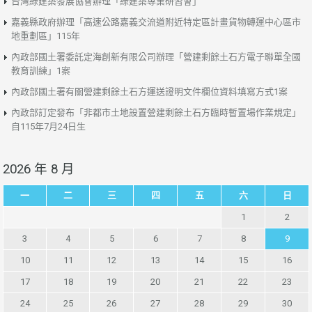
台灣綠建築發展協會辦理「綠建築專業研習會」
嘉義縣政府辦理「高速公路嘉義交流道附近特定區計畫貨物轉運中心區市
地重劃區」115年
內政部國土署委託定海創新有限公司辦理「營建剩餘土石方電子聯單全國
教育訓練」1案
內政部國土署有關營建剩餘土石方運送證明文件欄位資料填寫方式1案
內政部訂定發布「非都市土地設置營建剩餘土石方臨時暫置場作業規定」
自115年7月24日生
2026 年 8 月
一
二
三
四
五
六
日
1
2
3
4
5
6
7
8
9
10
11
12
13
14
15
16
17
18
19
20
21
22
23
24
25
26
27
28
29
30