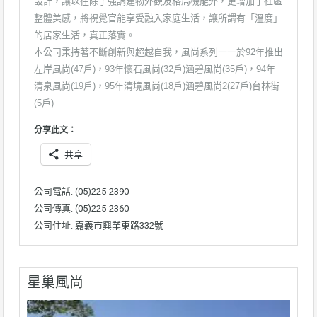
設計，讓以往除了強調建物外觀及格局機能外，更增加了社區
整體美感，將視覺官能享受融入家庭生活，讓所謂有「溫度」
的居家生活，真正落實。
本公司秉持著不斷創新與超越自我，風尚系列一一於92年推出
左岸風尚(47戶)，93年懷石風尚(32戶)涵碧風尚(35戶)，94年
清泉風尚(19戶)，95年清境風尚(18戶)涵碧風尚2(27戶)台林街
(5戶)
分享此文：
共享
公司電話: (05)225-2390
公司傳真: (05)225-2360
公司住址: 嘉義市興業東路332號
星巢風尚