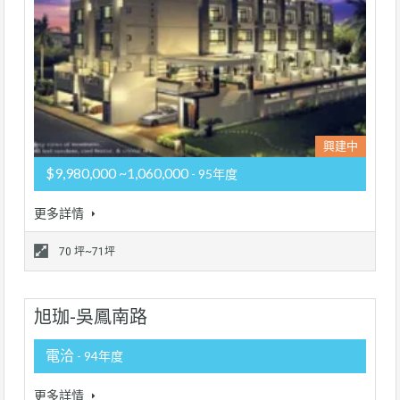
興建中
$9,980,000 ~1,060,000
- 95年度
更多詳情
70 坪~71坪
旭珈-吳鳳南路
電洽
- 94年度
更多詳情