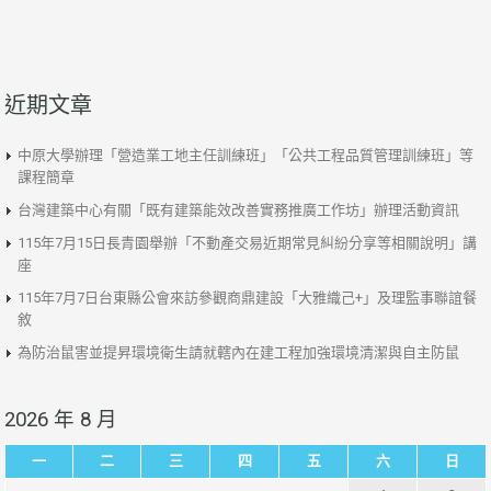
近期文章
中原大學辦理「營造業工地主任訓練班」「公共工程品質管理訓練班」等
課程簡章
台灣建築中心有關「既有建築能效改善實務推廣工作坊」辦理活動資訊
115年7月15日長青園舉辦「不動產交易近期常見糾紛分享等相關說明」講
座
115年7月7日台東縣公會來訪參觀商鼎建設「大雅織己+」及理監事聯誼餐
敘
為防治鼠害並提昇環境衛生請就轄內在建工程加強環境清潔與自主防鼠
2026 年 8 月
一
二
三
四
五
六
日