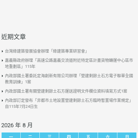
近期文章
台灣綠建築發展協會辦理「綠建築專業研習會」
嘉義縣政府辦理「高速公路嘉義交流道附近特定區計畫貨物轉運中心區市
地重劃區」115年
內政部國土署委託定海創新有限公司辦理「營建剩餘土石方電子聯單全國
教育訓練」1案
內政部國土署有關營建剩餘土石方運送證明文件欄位資料填寫方式1案
內政部訂定發布「非都市土地設置營建剩餘土石方臨時暫置場作業規定」
自115年7月24日生
2026 年 8 月
一
二
三
四
五
六
日