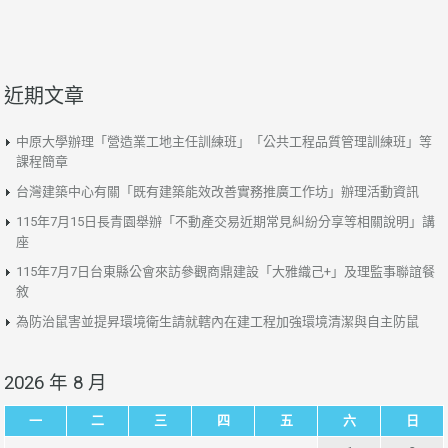
近期文章
中原大學辦理「營造業工地主任訓練班」「公共工程品質管理訓練班」等
課程簡章
台灣建築中心有關「既有建築能效改善實務推廣工作坊」辦理活動資訊
115年7月15日長青園舉辦「不動產交易近期常見糾紛分享等相關說明」講
座
115年7月7日台東縣公會來訪參觀商鼎建設「大雅織己+」及理監事聯誼餐
敘
為防治鼠害並提昇環境衛生請就轄內在建工程加強環境清潔與自主防鼠
2026 年 8 月
一
二
三
四
五
六
日