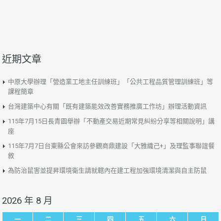
近期文章
中原大學辦理「營造業工地主任訓練班」「公共工程品質管理訓練班」等
課程簡章
台灣建築中心有關「既有建築能效改善實務推廣工作坊」辦理活動資訊
115年7月15日長青園舉辦「不動產交易近期常見糾紛分享等相關說明」講
座
115年7月7日台東縣公會來訪參觀商鼎建設「大雅織己+」及理監事聯誼餐
敘
為防治鼠害並提昇環境衛生請就轄內在建工程加強環境清潔與自主防鼠
2026 年 8 月
一
二
三
四
五
六
日