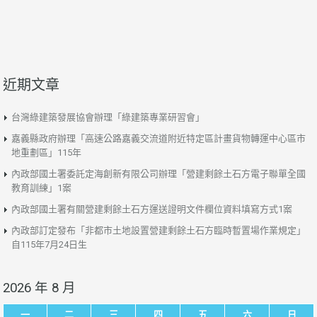
近期文章
台灣綠建築發展協會辦理「綠建築專業研習會」
嘉義縣政府辦理「高速公路嘉義交流道附近特定區計畫貨物轉運中心區市
地重劃區」115年
內政部國土署委託定海創新有限公司辦理「營建剩餘土石方電子聯單全國
教育訓練」1案
內政部國土署有關營建剩餘土石方運送證明文件欄位資料填寫方式1案
內政部訂定發布「非都市土地設置營建剩餘土石方臨時暫置場作業規定」
自115年7月24日生
2026 年 8 月
一
二
三
四
五
六
日