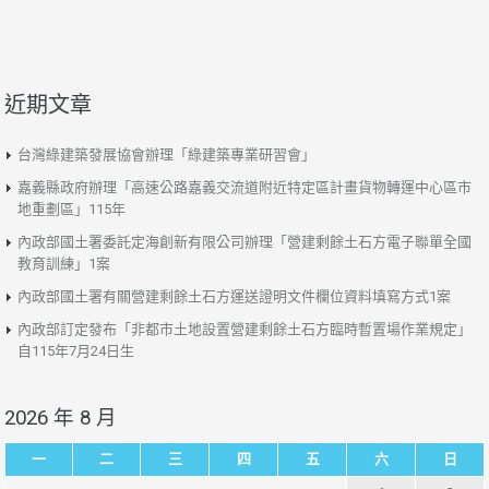
近期文章
台灣綠建築發展協會辦理「綠建築專業研習會」
嘉義縣政府辦理「高速公路嘉義交流道附近特定區計畫貨物轉運中心區市
地重劃區」115年
內政部國土署委託定海創新有限公司辦理「營建剩餘土石方電子聯單全國
教育訓練」1案
內政部國土署有關營建剩餘土石方運送證明文件欄位資料填寫方式1案
內政部訂定發布「非都市土地設置營建剩餘土石方臨時暫置場作業規定」
自115年7月24日生
2026 年 8 月
一
二
三
四
五
六
日