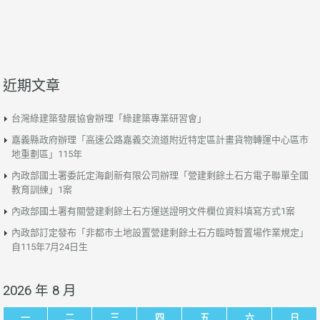
近期文章
台灣綠建築發展協會辦理「綠建築專業研習會」
嘉義縣政府辦理「高速公路嘉義交流道附近特定區計畫貨物轉運中心區市
地重劃區」115年
內政部國土署委託定海創新有限公司辦理「營建剩餘土石方電子聯單全國
教育訓練」1案
內政部國土署有關營建剩餘土石方運送證明文件欄位資料填寫方式1案
內政部訂定發布「非都市土地設置營建剩餘土石方臨時暫置場作業規定」
自115年7月24日生
2026 年 8 月
一
二
三
四
五
六
日