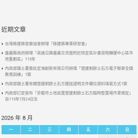
近期文章
台灣綠建築發展協會辦理「綠建築專業研習會」
嘉義縣政府辦理「高速公路嘉義交流道附近特定區計畫貨物轉運中心區市
地重劃區」115年
內政部國土署委託定海創新有限公司辦理「營建剩餘土石方電子聯單全國
教育訓練」1案
內政部國土署有關營建剩餘土石方運送證明文件欄位資料填寫方式1案
內政部訂定發布「非都市土地設置營建剩餘土石方臨時暫置場作業規定」
自115年7月24日生
2026 年 8 月
一
二
三
四
五
六
日