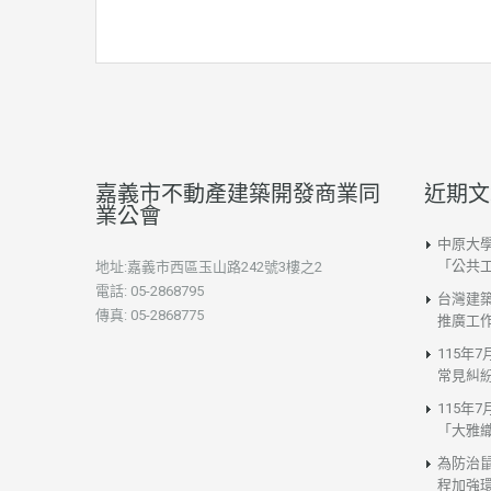
嘉義市不動產建築開發商業同
近期文
業公會
中原大
「公共
地址:嘉義市西區玉山路242號3樓之2
電話: 05-2868795
台灣建
傳真: 05-2868775
推廣工
115年
常見糾
115年
「大雅
為防治
程加強