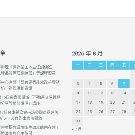
章
2026 年 8 月
一
二
三
四
五
學辦理「營造業工地主任訓練班」
工程品質管理訓練班」等課程簡章
築中心有關「既有建築能效改善實務
3
4
5
6
7
作坊」辦理活動資訊
10
11
12
13
14
7月15日長青園舉辦「不動產交易近期
17
18
19
20
21
紛分享等相關說明」講座
24
25
26
27
28
7月7日台東縣公會來訪參觀商鼎建設
織己+」及理監事聯誼餐敘
31
鼠害並提昇環境衛生請就轄內在建工
« 7 月
環境清潔與自主防鼠