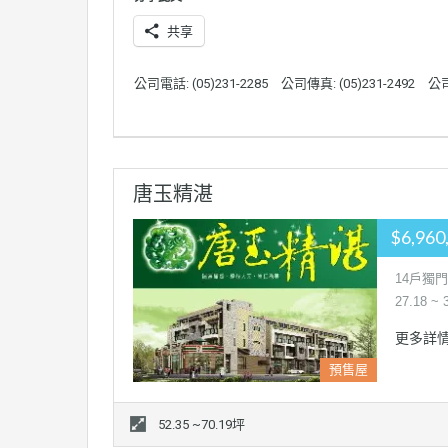
共享
公司電話: (05)231-2285
公司傳真: (05)231-2492
公
唐玉精湛
$6,960
14戶獨
27.18 ~ 
更多詳
預售屋
52.35 ~70.19坪