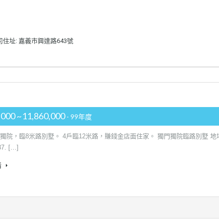
司住址: 嘉義市興達路643號
,000 ~11,860,000
- 99年度
門獨院，臨8米路別墅。 4戶臨12米路，賺錢金店面住家。 獨門獨院臨路別墅 地
37. […]
情